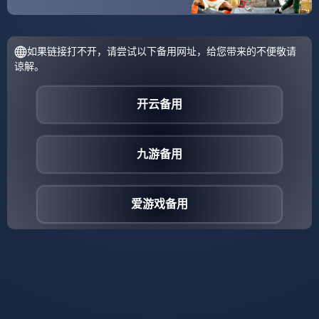
野、冷静与执行力，展现得淋漓尽致。
真正的高潮发生在下半场,第55分钟，乌拉圭再次通过高位逼抢断球，
佩德里在中圈附近得球，这次他没有选择传球，而是突然启动，连续
两个变向甩开了两名哥伦比亚防守球员，他的盘带轻盈而致命，身体
重心变化之快，甚至让对手的铲抢落空，突入禁区后，佩德里冷静地
将球分给右侧插上的队友，后者横传门前，跟进的法昆多·佩利斯特里
轻松推射空门得手，这粒进球不仅彻底杀死了比赛悬念，更是对佩德
里全场全能发挥的最好褒奖。
2比0之后,比赛进入了乌拉圭人的掌控之中，但佩德里并未就此收手，
第78分钟，他在禁区前沿接球后，做出了一次令全场屏息的尝试——
一脚技惊四座的弧线球兜射，皮球划出一道完美弧线直挂死角，虽然
被哥伦比亚门将奋力扑出，但佩德里的这次精彩表演，已经赢得了包
括对手球迷在内的热烈掌声，这一刻，他不仅仅是一名球员，更像是
一位在绿茵舞台上自由挥洒灵感的艺术家。
全场技术统计显示,乌拉圭的快速反击转化率高达60%以上，创造了四
次绝对机会，并成功转化为两粒进球，而佩德里个人贡献了一次助
攻、两次关键传球以及五次成功过人，跑动距离更是达到了惊人的