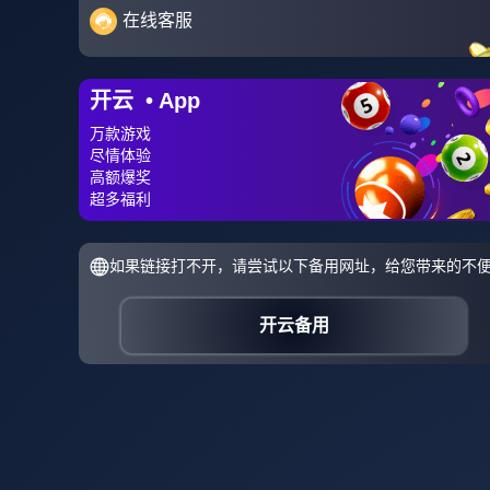
河南燕山开云网络科技有限公司
河南省郑州市经济开发区哈航海东
路152号
2026年
0371-12345678
经见证无数
KAIYUNSPORTS@163.com
军团的亿元
比赛还未开
达黎加，这
多人对其的
足球之所以