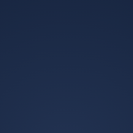
分钟起,哥斯达黎加就展现出与四年前截然不同的精神面貌，主教练路易斯·费
击型配置，这在外人看来无异于自杀——面对英格兰的冲击力，居然不摆大