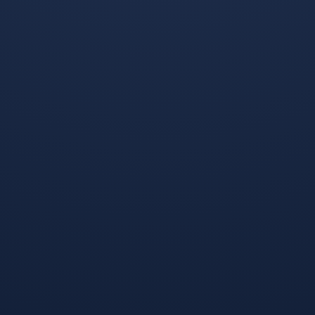
分定格在1:0。
球员们跪地相拥,泪流满面；而英格兰众将则低垂着头，在失望中接受这
利积3分占据小组榜首，英格兰则不得不面对接下来背水一战的局面。
足球媒体纷纷将镜头对准久保建英，这位24岁的亚洲球员，用一己之力将
淡淡地说：“我们从不怀疑自己，哪怕全世界都不看好我们。”
承载的意义,远不止一场小组赛的胜负，它告诉所有看似弱小的球队：在
价，它只相信那些在绿茵场上拼尽全力的人。