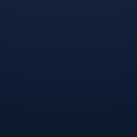
而言,2026年世界杯H组的首战，已经为这届赛事定下了一个最热血、
知道，但可以肯定的是，从这一刻开始，没有人再敢轻视哥斯达黎加，也
开云体育入口-北欧风暴席卷欧陆，瑞典险胜比利时，福登闪耀攻防转换新篇章
开云平台-桑巴之殇与铁血之魂，京多安导演E组生死战，巴西折戟乌拉圭