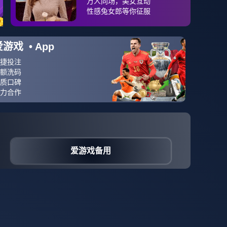
起风暴，久保建英一剑封喉
16
Number:87
种令人瞠目结舌的方式改写剧本，在东京国立竞技场——这片曾
力克传统劲旅英格兰，而那个夜晚最耀眼的明星，不是三狮
豪华阵容，凯恩、贝林厄姆、萨卡等名字如雷贯耳，而哥斯
尔世界杯上，他们曾被西班牙狂灌7球，那场惨败至今仍是许