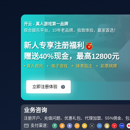
开云专注提供全球足球篮球赛事即时比分直播服务，kai
首页
赛程公布
世界杯热点
Contact us
Home