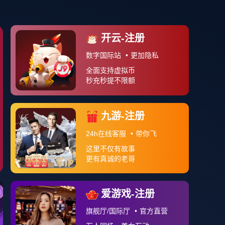
中文版
English